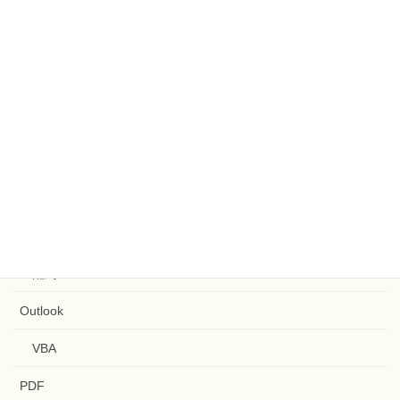
正規表現
罫線
置換
配列
関数
GitHub
Google Apps Script
ファイル
文字列
配列
Outlook