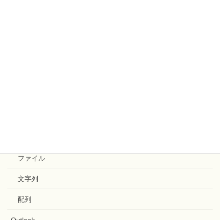
正規表現
罫線
置換
配列
関数
GitHub
Google Apps Script
ファイル
文字列
配列