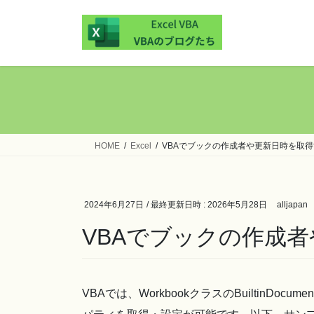
コ
ナ
ン
ビ
テ
ゲ
ン
ー
ツ
シ
へ
ョ
ス
ン
キ
に
ッ
移
HOME
Excel
VBAでブックの作成者や更新日時を取
プ
動
2024年6月27日
/ 最終更新日時 :
2026年5月28日
alljapan
VBAでブックの作成
VBAでは、WorkbookクラスのBuiltinDoc