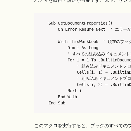
パティを取得・設定が可能です。以下、サン
Sub GetDocumentProperties()

    On Error Resume Next  ' 
    With ThisWorkbook  ' 現在
        Dim i As Long

        ' すべての組み込みドキュメン
        For i = 1 To .BuiltinDocume
            ' 組み込みドキュメント
            Cells(i, 1) = .BuiltinD
            ' 組み込みドキュメント
            Cells(i, 2) = .BuiltinD
        Next i

    End With

End Sub
このマクロを実行すると、ブックのすべての