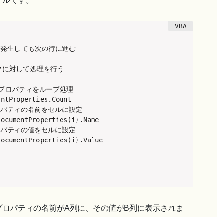
プルです。
エラーが発生しても次の行に進む

のブックに対して処理を行う

トプロパティをループ処理

ntProperties.Count

プロパティの名前をセルに設定

ocumentProperties(i).Name

プロパティの値をセルに設定

ocumentProperties(i).Value

プロパティの名前がA列に、その値がB列に表示されま