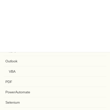
GitHub
Google Apps Script
ファイル
文字列
配列
Outlook
VBA
PDF
PowerAutomate
Selenium