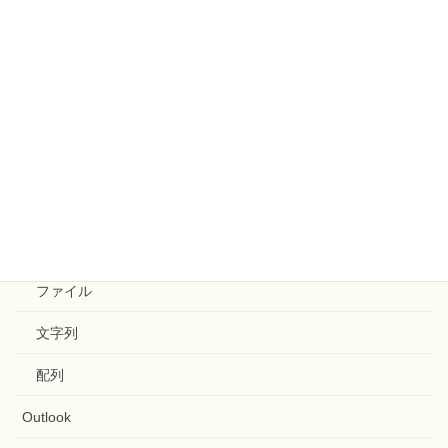
罫線
置換
配列
関数
GitHub
Google Apps Script
ファイル
文字列
配列
Outlook