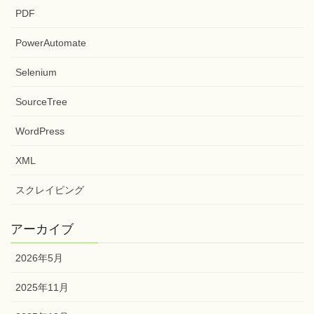
Outlook
VBA
PDF
PowerAutomate
Selenium
SourceTree
WordPress
XML
スクレイピング
アーカイブ