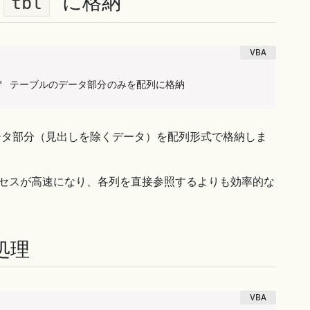
に格納
tbl
a]")  ' テーブルのデータ部分のみを配列に格納
タ部分（見出しを除くデータ）を配列形式で格納しま
セスが高速になり、各列を直接参照するよりも効率的な
処理