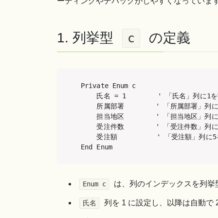
ーディングやデバッグがしやすくなっていま
1. 列挙型
の定義
c
Private Enum c

    氏名 = 1        ' 「氏名」列に1
    所属部署        ' 「所属部署」
    担当地区        ' 「担当地区」
    受注件数        ' 「受注件数」
    受注額          ' 「受注額」列
End Enum
は、列のインデックスを列挙
Enum c
列を 1 に設定し、以降は自動で 
氏名