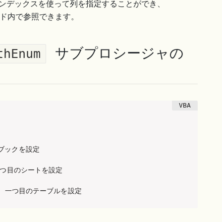
ンデックスを使って列を指定することができ、
ド内で参照できます。
サブプロシージャの
thEnum
在のブックを設定

 ' 一つ目のシートを設定

(1)  ' 一つ目のテーブルを設定