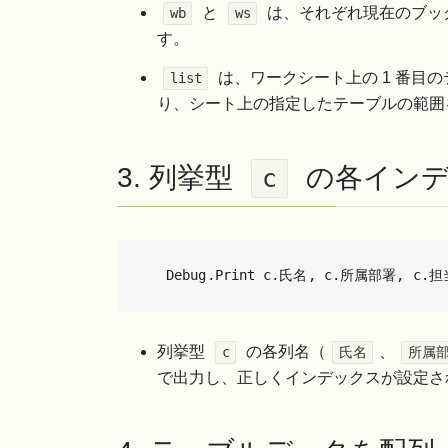
と
は、それぞれ現在のブック
wb
ws
す。
は、ワークシート上の 1 番目
list
り、シート上の指定したテーブルの範囲
3. 列挙型
の各インデ
c
Debug.Print c.氏名, c.所属部署, c
列挙型
の各列名（
、
c
氏名
所属
で出力し、正しくインデックスが設定さ