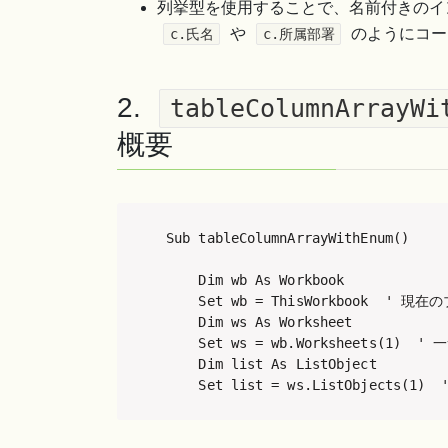
列挙型を使用することで、名前付きのイ
や
のようにコー
c.氏名
c.所属部署
2.
tableColumnArrayWi
概要
Sub tableColumnArrayWithEnum()

    Dim wb As Workbook

    Set wb = ThisWorkbook  ' 現
    Dim ws As Worksheet

    Set ws = wb.Worksheets(1) 
    Dim list As ListObject

    Set list = ws.ListObjects