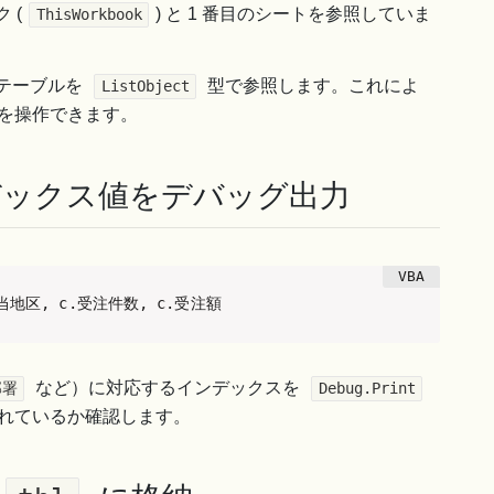
 (
) と 1 番目のシートを参照していま
ThisWorkbook
のテーブルを
型で参照します。これによ
ListObject
を操作できます。
ックス値をデバッグ出力
.担当地区, c.受注件数, c.受注額
など）に対応するインデックスを
部署
Debug.Print
れているか確認します。