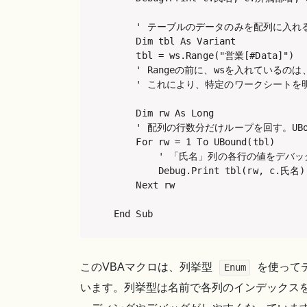
    ' テーブルのデータのみを配列に入れる
    Dim tbl As Variant

    tbl = ws.Range("営業[#Dat
    ' Rangeの前に、wsを入れてい
    ' これにより、特定のワークシートを
    Dim rw As Long

    ' 配列の行数分だけループを回す。UBo
    For rw = 1 To UBound(tbl)

        ' 「氏名」列の各行の値をデバッ
        Debug.Print tbl(rw, c.氏名)

    Next rw

End Sub
このVBAマクロは、列挙型
を使って
Enum
います。列挙型は名前で各列のインデックス