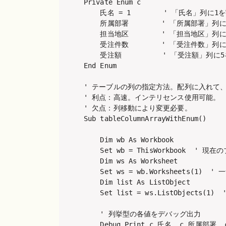
Private Enum c

    氏名 = 1        ' 「氏名」列に1
    所属部署        ' 「所属部署」
    担当地区        ' 「担当地区」
    受注件数        ' 「受注件数」
    受注額          ' 「受注額」列
End Enum

' テーブルの列の指定方法。配列に入れて、
' 利点：高速。インテリセンス使用可能。

' 欠点：列移動により変更必要。

Sub tableColumnArrayWithEnum()

    Dim wb As Workbook

    Set wb = ThisWorkbook  ' 現
    Dim ws As Worksheet

    Set ws = wb.Worksheets(1) 
    Dim list As ListObject

    Set list = ws.ListObjects(
    ' 列挙型の各値をデバッグ出力

    Debug.Print c.氏名, c.所属部署