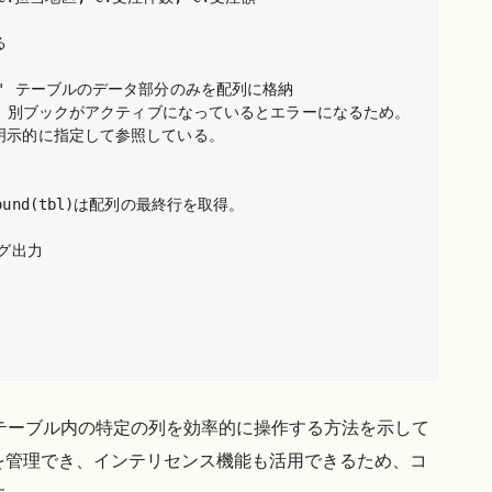


a]")  ' テーブルのデータ部分のみを配列に格納

るのは、別ブックがアクティブになっているとエラーになるため。

明示的に指定して参照している。

und(tbl)は配列の最終行を取得。

グ出力

テーブル内の特定の列を効率的に操作する方法を示して
を管理でき、インテリセンス機能も活用できるため、コ