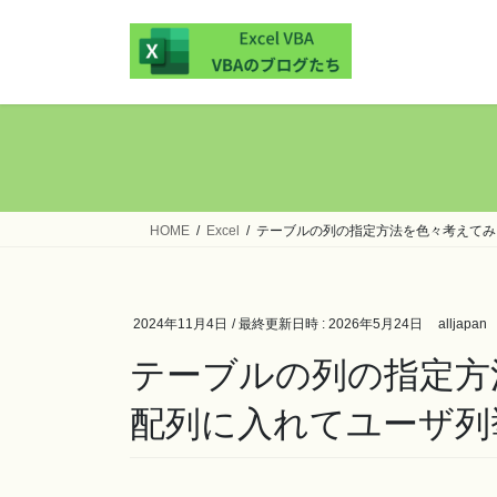
コ
ナ
ン
ビ
テ
ゲ
ン
ー
ツ
シ
へ
ョ
ス
ン
キ
に
ッ
移
HOME
Excel
テーブルの列の指定方法を色々考えてみ
プ
動
2024年11月4日
/ 最終更新日時 :
2026年5月24日
alljapan
テーブルの列の指定方
配列に入れてユーザ列