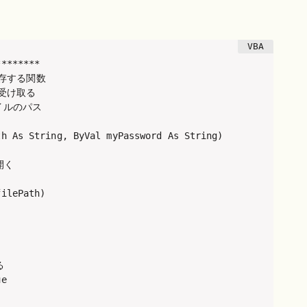
*******

存する関数

受け取る

イルのパス

h As String, ByVal myPassword As String)

く

ilePath)



e
