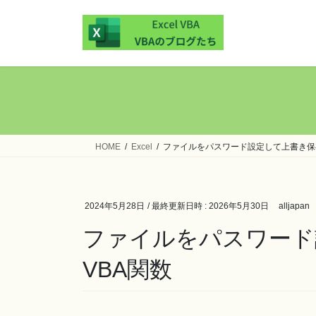
コ
ナ
ン
ビ
テ
ゲ
ン
ー
ツ
シ
へ
ョ
ス
ン
キ
に
ッ
移
HOME
Excel
ファイルをパスワード設定して上書き保
プ
動
2024年5月28日
/ 最終更新日時 :
2026年5月30日
alljapan
ファイルをパスワード
VBA関数