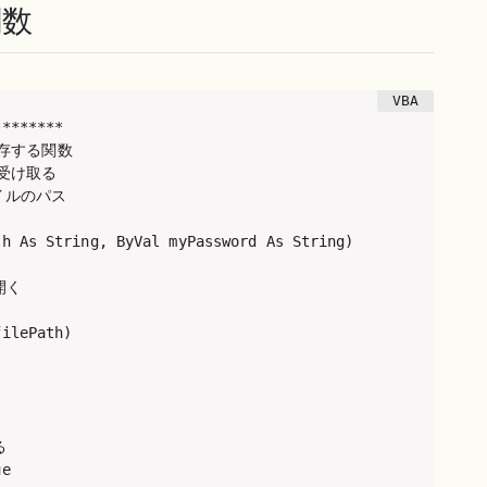
数
*******

存する関数

受け取る

イルのパス

h As String, ByVal myPassword As String)

く

ilePath)



e
