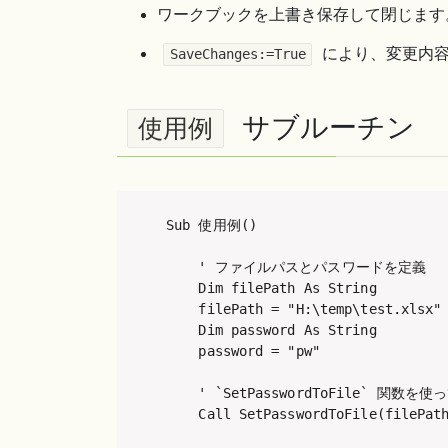
ワークブックを上書き保存して閉じます
により、変更内
SaveChanges:=True
サブルーチン
使用例
Sub 使用例()

    ' ファイルパスとパスワードを定義

    Dim filePath As String

    filePath = "H:\temp\test.xlsx"

    Dim password As String

    password = "pw"

    ' `SetPasswordToFile` 
    Call SetPasswordToFile(filePath