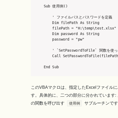
Sub 使用例()

    ' ファイルパスとパスワードを定義

    Dim filePath As String

    filePath = "H:\temp\test.xlsx"

    Dim password As String

    password = "pw"

    ' `SetPasswordToFile` 
    Call SetPasswordToFile(filePath
End Sub
このVBAマクロは、指定したExcelファイ
す。具体的に、二つの部分に分かれています:
の関数を呼び出す
サブルーチンです
使用例