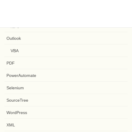
GitHub
Google Apps Script
ファイル
文字列
配列
Outlook
VBA
PDF
PowerAutomate
Selenium
SourceTree