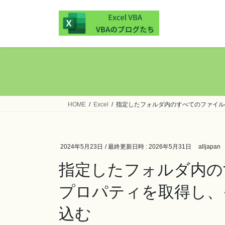
コ
ナ
ン
ビ
テ
ゲ
ン
ー
ツ
シ
へ
ョ
ス
ン
キ
に
ッ
移
HOME
Excel
指定したフォルダ内のすべてのファイルの
プ
動
2024年5月23日
/ 最終更新日時 :
2026年5月31日
alljapan
指定したフォルダ内の
プロパティを取得し、そ
込む