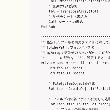
    Call ProcessFilesInFolderInclud
    ' 配列の行列変換

    tbl = TransposeArray(tbl)

    ' 配列をシートへ書込み

    Call シートへの書込

End Sub

'**********************************
'* 指定したフォルダ内のファイルに対して
'* folderPath：フォルダパス名

'* myArray：拡張子の入った配列。こ
'*      この配列を、"*"に設定すると
Private Sub ProcessFilesInFolderInc
    Dim fso As Object

    Dim file As Object

    ' FileSystemObjectを作成

    Set fso = CreateObject("Scripti
    ' フォルダ内の各ファイルに対して処理
    For Each file In fso.GetFolder(
        ' ファイルの拡張子を取得
