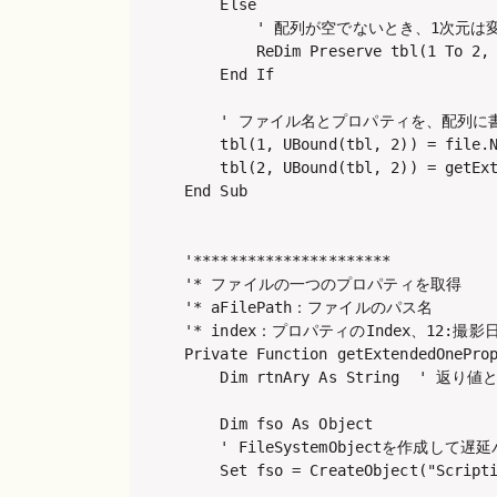
    Else

        ' 配列が空でないとき、1次元は
        ReDim Preserve tbl(1 To 2, 
    End If

    ' ファイル名とプロパティを、配列に書
    tbl(1, UBound(tbl, 2)) = file.N
    tbl(2, UBound(tbl, 2)) = getExt
End Sub

'**********************

'* ファイルの一つのプロパティを取得

'* aFilePath：ファイルのパス名

'* index：プロパティのIndex、12:撮影日
Private Function getExtendedOneProp
    Dim rtnAry As String  '
    Dim fso As Object

    ' FileSystemObjectを作成して
    Set fso = CreateObject("Scripti