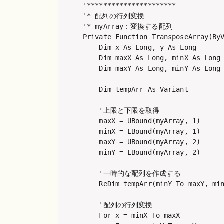
'**********************

'* 配列の行列変換

'* myArray：変換する配列

Private Function TransposeArray(ByV
    Dim x As Long, y As Long

    Dim maxX As Long, minX As Long

    Dim maxY As Long, minY As Long

    Dim tempArr As Variant

    '上限と下限を取得

    maxX = UBound(myArray, 1)

    minX = LBound(myArray, 1)

    maxY = UBound(myArray, 2)

    minY = LBound(myArray, 2)

    '一時的な配列を作成する

    ReDim tempArr(minY To maxY, min
    '配列の行列変換

    For x = minX To maxX
