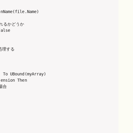
nName(file.Name)

れるかどうか

alse

処理する

 To UBound(myArray)

ension Then

場合
