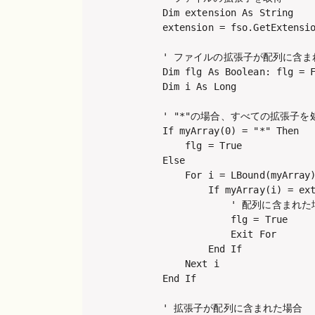
        Dim extension As String

        extension = fso.GetExtensio
        ' ファイルの拡張子が配列に含ま
        Dim flg As Boolean: flg = F
        Dim i As Long

        ' "*"の場合、すべての拡張子を
        If myArray(0) = "*" Then

            flg = True

        Else

            For i = LBound(myArray)
                If myArray(i) = ext
                    ' 配列に含まれた
                    flg = True

                    Exit For

                End If

            Next i

        End If

        ' 拡張子が配列に含まれた場合
