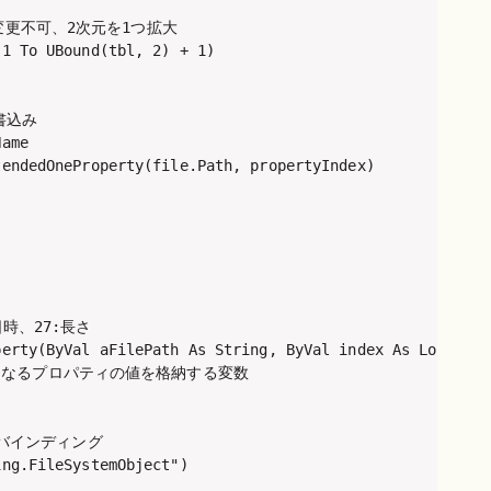
変更不可、2次元を1つ拡大

1 To UBound(tbl, 2) + 1)

込み

ame

endedOneProperty(file.Path, propertyIndex)

時、27:長さ

erty(ByVal aFilePath As String, ByVal index As Long) As 
 返り値となるプロパティの値を格納する変数

遅延バインディング

ng.FileSystemObject")
