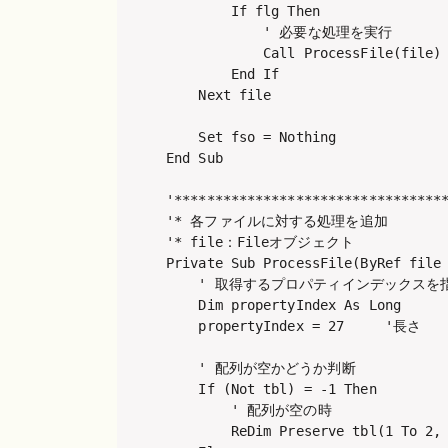
        If flg Then

            ' 必要な処理を実行

            Call ProcessFile(file)

        End If

    Next file

    Set fso = Nothing

End Sub

'**********************************
'* 各ファイルに対する処理を追加

'* file：Fileオブジェクト

Private Sub ProcessFile(ByRef file 
    ' 取得するプロパティインデックスを指
    Dim propertyIndex As Long

    propertyIndex = 27     '長さ

    ' 配列が空かどうか判断

    If (Not tbl) = -1 Then

        ' 配列が空の時

        ReDim Preserve tbl(1 To 2, 