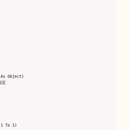


As Object)

定

1 To 1)
