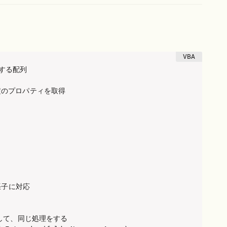
納する配列

のプロパティを取得

張子に対応

して、同じ処理をする
