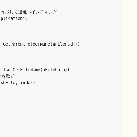
ェクトを作成して遅延バインディング

plication")

.GetParentFolderName(aFilePath))

(fso.GetFileName(aFilePath))

を取得

shFile, index)


