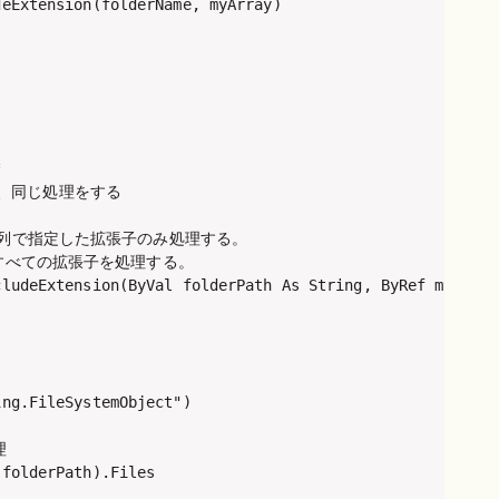
eExtension(folderName, myArray)



、同じ処理をする

の配列で指定した拡張子のみ処理する。

、すべての拡張子を処理する。

ludeExtension(ByVal folderPath As String, ByRef myArray 
ng.FileSystemObject")



folderPath).Files
