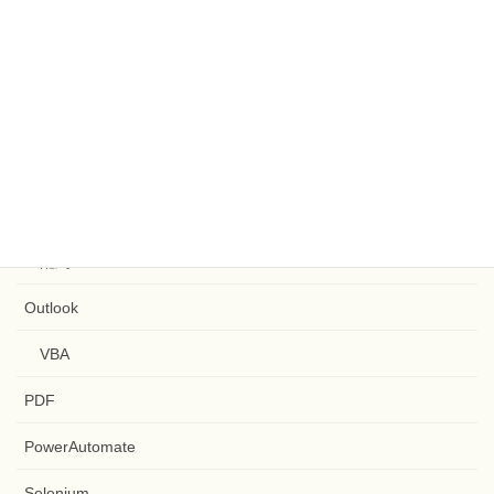
罫線
置換
配列
関数
GitHub
Google Apps Script
ファイル
文字列
配列
Outlook
VBA