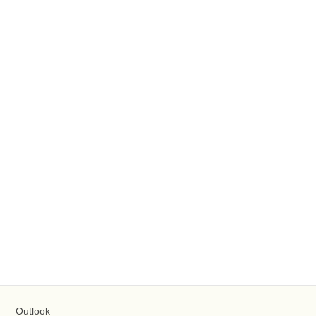
正規表現
罫線
置換
配列
関数
GitHub
Google Apps Script
ファイル
文字列
配列
Outlook